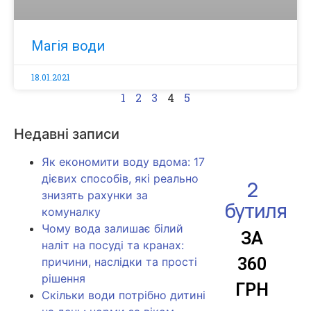
Магія води
18.01.2021
1
2
3
4
5
Недавні записи
Як економити воду вдома: 17
дієвих способів, які реально
2
знизять рахунки за
бутиля
комуналку
Чому вода залишає білий
ЗА
наліт на посуді та кранах:
360
причини, наслідки та прості
рішення
ГРН
Скільки води потрібно дитині