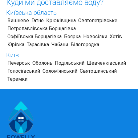
Куди ми доставляємо воду?
Київська область
Вишневе
Гатне
Крюківщина
Святопетрівське
Петропавлівська Борщагівка
Софіївська Борщагівка
Боярка
Новосілки
Хотів
Юрівка
Тарасівка
Чабани
Білогородка
Київ
Печерськ
Оболонь
Подільський
Шевченківський
Голосіївський
Солом’янський
Святошинський
Теремки