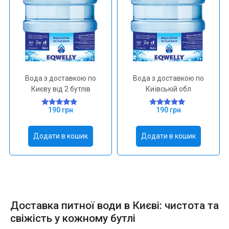
Вода з доставкою по
Вода з доставкою по
Києву від 2 бутлів
Київській обл
190
грн
190
грн
Оцінено в
Оцінено в
5.00
5.00
з 5
з 5
Додати в кошик
Додати в кошик
Доставка питної води в Києві: чистота та
свіжість у кожному бутлі