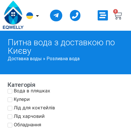
0
РАЙОНИ ДОСТАВКИ
Питна вода з доставкою по
Києву
Доставка воды
»
Розливна вода
Категорія
Вода в пляшках
Кулери
Лід для коктейлів
Лід харчовий
Обладнання