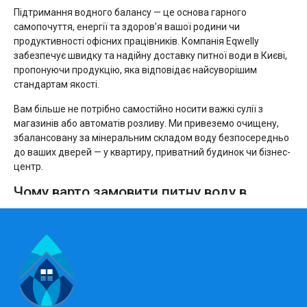
Підтримання водного балансу — це основа гарного
самопочуття, енергії та здоров’я вашої родини чи
продуктивності офісних працівників. Компанія Eqwelly
забезпечує швидку та надійну доставку питної води в Києві,
пропонуючи продукцію, яка відповідає найсуворішим
стандартам якості.
Вам більше не потрібно самостійно носити важкі сулії з
магазинів або автоматів розливу. Ми привеземо очищену,
збалансовану за мінеральним складом воду безпосередньо
до ваших дверей — у квартиру, приватний будинок чи бізнес-
центр.
Чому варто замовити питну воду в
Eqwelly?
Ми ретельно контролюємо кожен етап: від видобутку та
багатоступеневої фільтрації до дезінфекції тари і
транспортування. Обираючи наш сервіс, ви отримуєте:
Природну користь. Наша питна вода (Київ) проходить
м’яку очистку, зберігаючи оптимальний рівень