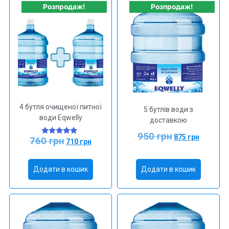
Розпродаж!
Розпродаж!
4 бутля очищеної питної
5 бутлів води з
води Eqwelly
доставкою
950
грн
875
грн
760
грн
Оцінено в
710
грн
5.00
з 5
Додати в кошик
Додати в кошик