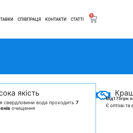
0
ТАВКИ
СПІВПРАЦЯ
КОНТАКТИ
СТАТТІ
сока якість
Кращ
Від
175
грн з
ля свердловини вода проходить
7
Є оптові та 
енів
очищення