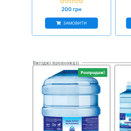
Оцінено
200
грн
в
0
з
ЗАМОВИТИ
5
Вигідні пропозиції
Розпродаж!