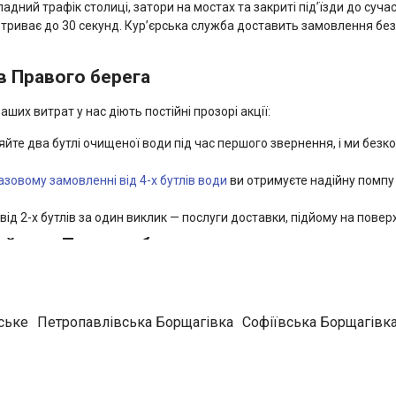
ладний трафік столиці, затори на мостах та закриті під’їзди до су
 триває до 30 секунд. Кур’єрська служба доставить замовлення бе
в Правого берега
ших витрат у нас діють постійні прозорі акції:
йте два бутлі очищеної води під час першого звернення, і ми без
зовому замовленні від 4-х бутлів води
ви отримуєте надійну помп
від 2-х бутлів за один виклик — послуги доставки, підйому на пове
районах Правого берега
онами. Ми здійснюємо щоденне комплексне обслуговування приватн
ське
Петропавлівська Борщагівка
Софіївська Борщагівк
 Нивки, Татарка, Павлове Поле, історичний центр міста (вулиці Хре
бідка, Голосієво, ВДНГ, Теремки-1, Теремки-2, Феофанія, Пирогів, К
абережна, Мінський масив, Пріорка, Куренівка, Вишгородський ма