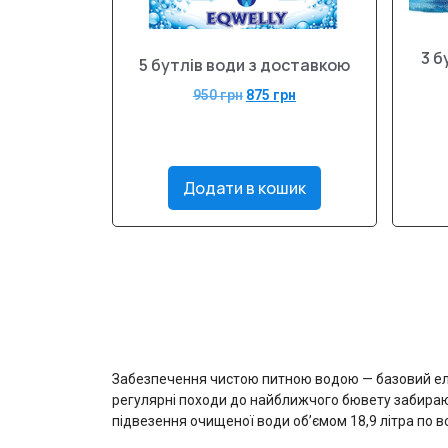
3 б
5 бутлів води з доставкою
950
грн
875
грн
Додати в кошик
Забезпечення чистою питною водою — базовий елем
регулярні походи до найближчого бювету забираю
підвезення очищеної води об’ємом 18,9 літра по в