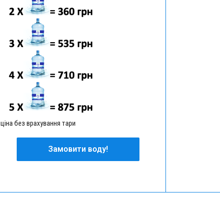
 ціна без врахування тари
Замовити воду!
Замовити воду!