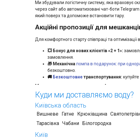
Ми збудували логістичну систему, яка враховує ск
через сайт або автоматизовані чат-боти Telegram
який поверх та допоможе встановити тару.
Акційні пропозиції для мешканці
Для комфортного старту співпраці та оптимізації ва
💥 Бонус для нових клієнтів «2 + 1»:
замовля
замовлення.
🎁 Механічна
помпа в подарунок:
при однора
безкоштовно.
🚚
Безкоштовне
транспортування:
купуйте 
Карта покриття та логістика по 
Куди ми доставляємо воду?
Наша компанія не обмежується окремими мікрорай
Київська область
адміністративних районах:
Вишневе
Гатне
Крюківщина
Святопетрів
Шевченківський район:
Лук’янівка, Сирець,
Тарасівка
Чабани
Білогородка
Берестейський).
Голосіївський район:
Деміївка, Саперна Сло
Київ
Оболонський район:
Оболонь, Оболонська н