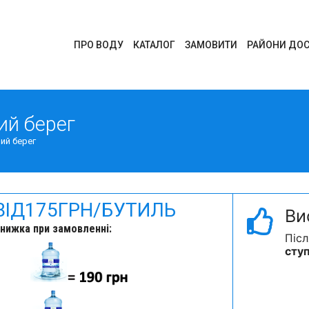
ПРО ВОДУ
КАТАЛОГ
ЗАМОВИТИ
РАЙОНИ ДОС
ий берег
ий берег
ВІД
175
ГРН/БУТИЛЬ
Ви
нижка при замовленні:
Піс
ступ