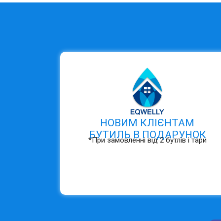
НОВИМ КЛІЄНТАМ
БУТИЛЬ В ПОДАРУНОК
*При замовленні від 2 бутлів і тари