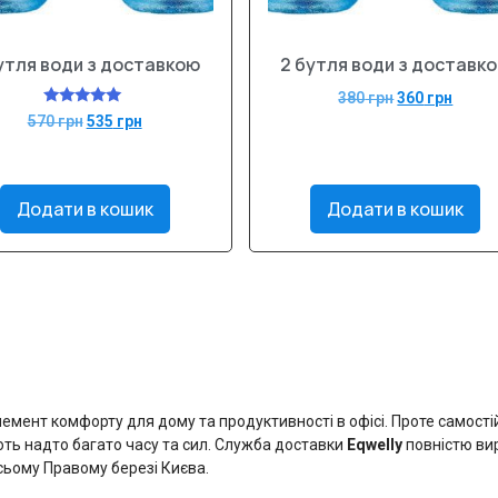
утля води з доставкою
2 бутля води з доставк
380
грн
360
грн
Оцінено в
570
грн
535
грн
5.00
з 5
Додати в кошик
Додати в кошик
ент комфорту для дому та продуктивності в офісі. Проте самостій
ть надто багато часу та сил. Служба доставки
Eqwelly
повністю ви
сьому Правому березі Києва.