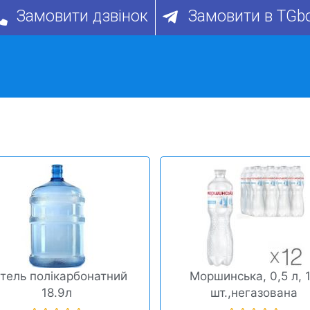
Замовити дзвінок
Замовити в TGb
тель полікарбонатний
Моршинська, 0,5 л, 
18.9л
шт.,негазована