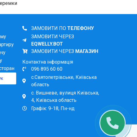
инецька), Кловська, Арсенальна.
Теремки
кільська).
ЗАМОВИТИ ПО
ТЕЛЕФОНУ
зпосередній близькості до вашого будинку чи
ому
ЗАМОВИТИ ЧЕРЕЗ
EQWELLY.BOT
артиру
ЗАМОВИТИ ЧЕРЕЗ
МАГАЗИН
ачу
к солей жорсткості та сполуки хлору. Питна
у
Контактна інформація
о гарантує її повну безпеку.
сторан
096 895 60 60
с.Святопетрівське, Київська
ук
область
с. Вишневе, вулиця Київська,
ного активованого вугілля.
4, Київська область
 та бактерій на молекулярному рівні.
Графік: 9-18, Пн-нд
я.