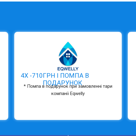
4Х -
710
ГРН І ПОМПА В
ПОДАРУНОК
* Помпа в подарунок при замовленні тари
компанії Eqwelly