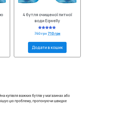
ою
4 бутля очищеної питної
води Eqwelly
Оцінено в
760
грн
710
грн
5.00
з 5
Додати в кошик
на купівля важких бутлів у магазинах або
рішує цю проблему, пропонуючи швидке