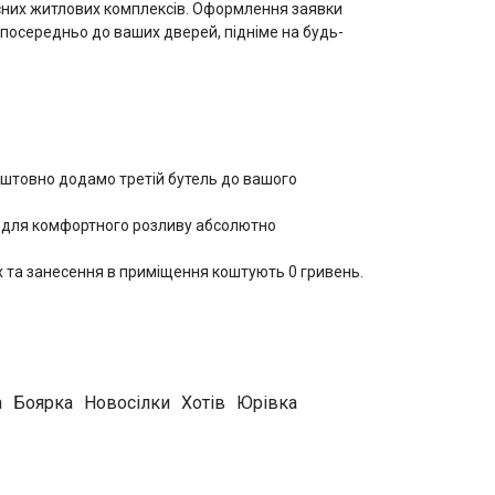
часних житлових комплексів. Оформлення заявки
зпосередньо до ваших дверей, підніме на будь-
коштовно додамо третій бутель до вашого
у для комфортного розливу абсолютно
рх та занесення в приміщення коштують 0 гривень.
их осіб та комерційних організацій у таких
а
Боярка
Новосілки
Хотів
Юрівка
щатик, Володимирська, Січових Стрільців, проспект
орчувате.
сив, Пуща-Водиця.