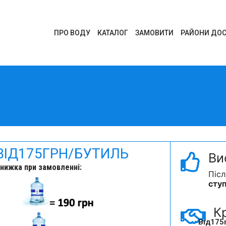
ПРО ВОДУ
КАТАЛОГ
ЗАМОВИТИ
РАЙОНИ ДОС
ВІД
175
ГРН/БУТИЛЬ
Ви
нижка при замовленні:
Піс
ступ
К
Від
175