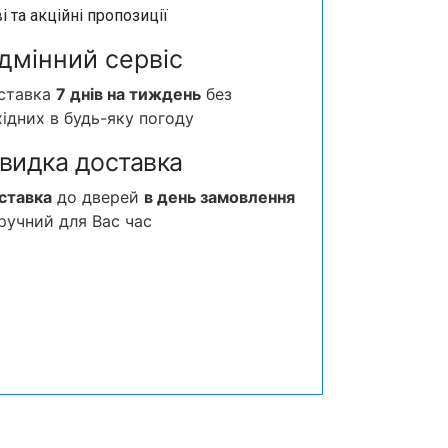
і та акційні пропозиції
ідмінний сервіс
ставка
7 днів на тиждень
без
хідних в будь-яку погоду
видка доставка
ставка
до дверей
в день замовлення
зручний для Вас час