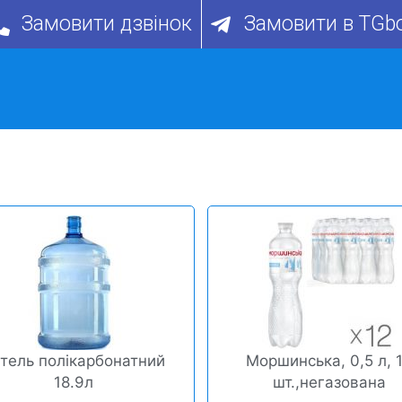
Замовити дзвінок
Замовити в TGb
тель полікарбонатний
Моршинська, 0,5 л, 
18.9л
шт.,негазована