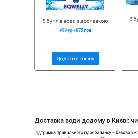
3 б
5 бутлів води з доставкою
950
грн
875
грн
Додати в кошик
Доставка води додому в Києві: чи
Підтримка правильного гідробалансу – базова умов