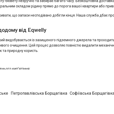
у-бювету незручно та забирає багато часу. Безкоштовна доставка 
еральним складом рідину прямо до порога вашої квартири або прив
ивати, що запаси несподівано добігли кінця. Наша служба дбає про
додому від Eqwelly
кий видобувається із захищеного підземного джерела та проходить
ливого очищення. Цей процес дозволяє повністю видалити механічні
к та природну користь.
нього кип’ятіння;
иття смаку перших страв;
ду за домашніми улюбленцями;
і (чайниках, кофемашинах) без утворення накипу та білого нальоту.
фікується на автоматизованій лінії і герметично закупорюється, щ
ське
Петропавлівська Борщагівка
Софіївська Борщагівк
 мешканців Києва