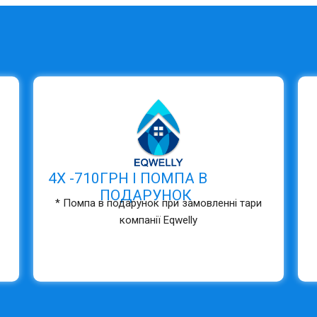
4Х -
710
ГРН І ПОМПА В
ПОДАРУНОК
* Помпа в подарунок при замовленні тари
компанії Eqwelly