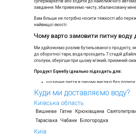
супермаркетів або ходити до найближчого автомат
завдання. Ми привеземо чисту, збалансовану мін
Вам більше не потрібно носити тяжкості або переж
найвищої якості.
Чому варто замовити питну воду 
Ми здійснюємо розлив бутильованого продукту, я
до оборотної тари, вода проходить 7 стадій дбай
сполуки, зберігши при цьому м’який, приємний сма
Продукт Eqwelly ідеально підходить для:
щоденне пиття в сирому вигляді без поперед
приготування ароматної кави, чаю та розкр
Куди ми доставляємо воду?
дитячого харчування та правильного догля
безпечного використання в побутовій техніц
Київська область
Кожна оборотна сулія об’ємом 19 л ретельно дезін
Вишневе
Гатне
Крюківщина
Святопетрів
середовища.
Тарасівка
Чабани
Білогородка
Тарифи та вигідні пропозиції для
Київ