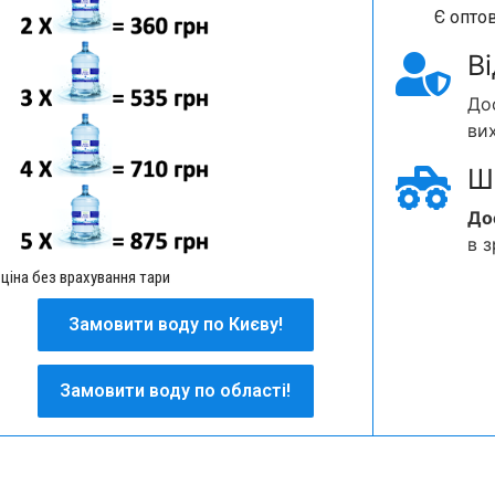
Є оптов
В
До
ви
Ш
До
в 
 ціна без врахування тари
Замовити воду по Києву!
Замовити воду по Києву!
Замовити воду по області!
Замовити воду по області!