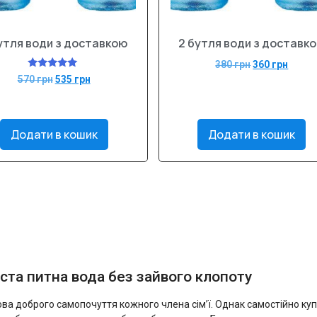
утля води з доставкою
2 бутля води з доставк
380
грн
360
грн
Оцінено в
570
грн
535
грн
5.00
з 5
Додати в кошик
Додати в кошик
ста питна вода без зайвого клопоту
а доброго самопочуття кожного члена сім’ї. Однак самостійно купу