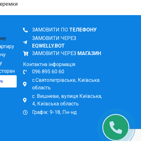
ль знижується пропорційно до збільшення обсягу
Теремки
ЗАМОВИТИ ПО
ТЕЛЕФОНУ
ому
ЗАМОВИТИ ЧЕРЕЗ
EQWELLY.BOT
артиру
па в подарунок для нових клієнтів
ЗАМОВИТИ ЧЕРЕЗ
МАГАЗИН
ачу
у
Контактна інформація
 комплекті
сторан
096 895 60 60
с.Святопетрівське, Київська
ук
ю + електронний насос у подарунок
область
с. Вишневе, вулиця Київська,
о від поверху та наявності ліфта в
4, Київська область
Графік: 9-18, Пн-нд
ь-який зручний формат взаємодії:
т.