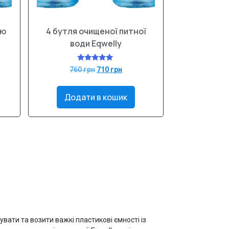
ою
4 бутля очищеної питної
води Eqwelly
Оцінено в
760
грн
710
грн
5.00
з 5
Додати в кошик
вати та возити важкі пластикові ємності із