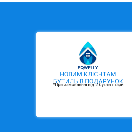
НОВИМ КЛІЄНТАМ
БУТИЛЬ В ПОДАРУНОК
*При замовленні від 2 бутлів і тари