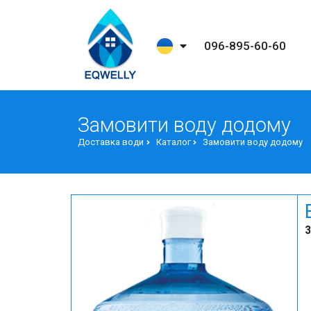
096-895-60-60
Замовити воду додому
Доставка води
Каталог
Замовити воду додому
З