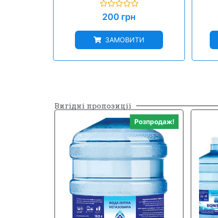
Оцінено
200
грн
в
0
з
ЗАМОВИТИ
5
Вигідні пропозиції
Розпродаж!