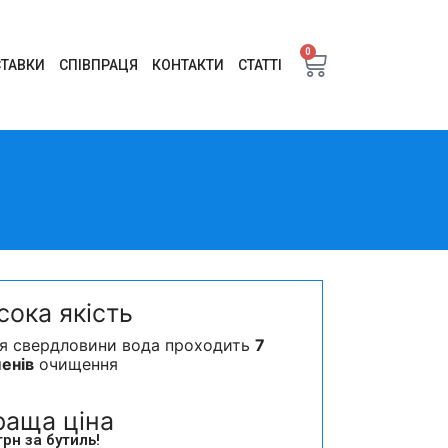
0
ТАВКИ
СПІВПРАЦЯ
КОНТАКТИ
СТАТТІ
сока якість
ля свердловини вода проходить
7
енів
очищення
раща ціна
грн за бутиль!