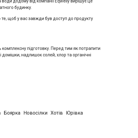
води додому від компанії Eqwelly вирішує це
атного будинку.
 те, щоб у вас завжди був доступ до продукту
 комплексну підготовку. Перед тим як потрапити
 домішки, надлишок солей, хлор та органічні
о виключає попадання бактерій із зовнішнього
а
Боярка
Новосілки
Хотів
Юрівка