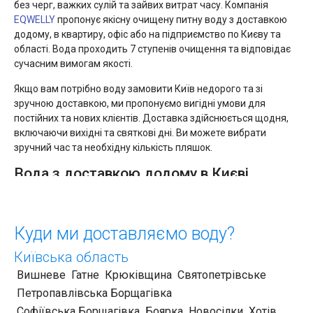
без черг, важких сулій та зайвих витрат часу. Компанія
EQWELLY
пропонує якісну очищену питну воду з доставкою
додому, в квартиру, офіс або на підприємство по Києву та
області. Вода проходить 7 ступенів очищення та відповідає
сучасним вимогам якості.
Якщо вам потрібно воду замовити Київ недорого та зі
зручною доставкою, ми пропонуємо вигідні умови для
постійних та нових клієнтів. Доставка здійснюється щодня,
включаючи вихідні та святкові дні. Ви можете вибрати
зручний час та необхідну кількість пляшок.
Вода з доставкою додому в Києві
Послуга вода з доставкою додому Київ особливо зручна для
сімей з дітьми, офісів та людей, які цінують комфорт. Вам
Куди ми доставляємо воду?
більше не потрібно самостійно купувати та піднімати важкі
пляшки – кур’єри доставлять замовлення прямо до дверей.
Київська область
У нас можна:
Вишневе
Гатне
Крюківщина
Святопетрівське
Петропавлівська Борщагівка
замовити воду у пляшках Київ для дому чи офісу;
замовити сулію
води Київ об’ємом 18,9 л;
Софіївська Борщагівка
Боярка
Новосілки
Хотів