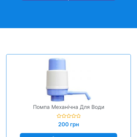
Помпа Механічна Для Води
Оцінено
200
грн
в
0
з