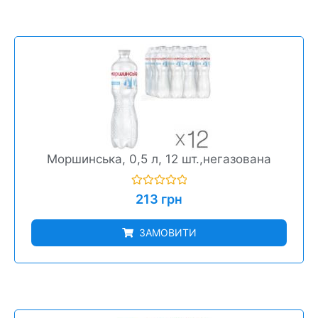
Моршинська, 0,5 л, 12 шт.,негазована
Оцінено
213
грн
в
0
з
ЗАМОВИТИ
5