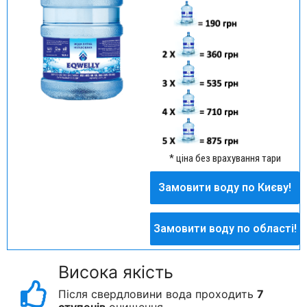
* ціна без врахування тари
Замовити воду по Києву!
Замовити воду по Києву!
Замовити воду по області!
Замовити воду по області!
Висока якість
Після свердловини вода проходить
7