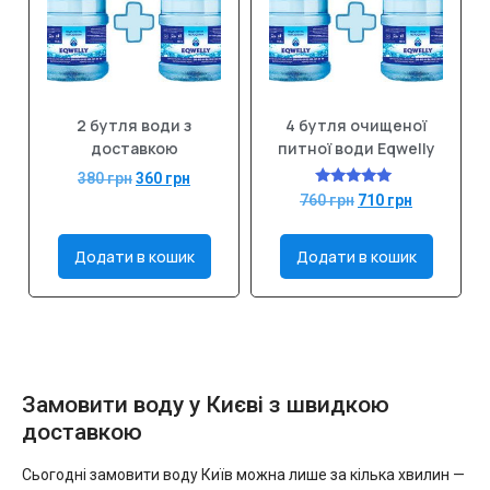
2 бутля води з
4 бутля очищеної
доставкою
питної води Eqwelly
380
грн
360
грн
Оцінено в
760
грн
710
грн
5.00
з 5
Додати в кошик
Додати в кошик
Замовити воду у Києві з швидкою
доставкою
Сьогодні замовити воду Київ можна лише за кілька хвилин —