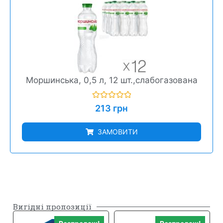
Моршинська, 0,5 л, 12 шт.,слабогазована
Оцінено
213
грн
в
0
з
ЗАМОВИТИ
5
Вигідні пропозиції