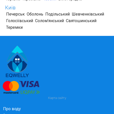
Київ
Печерськ
Оболонь
Подільський
Шевченківський
Голосіївський
Солом’янський
Святошинський
Теремки
Карта сайту
Про воду