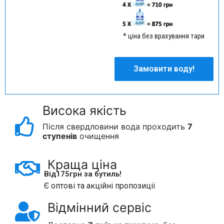
* ціна без врахування тари
Замовити воду!
Замовити воду!
Висока якість
Після свердловини вода проходить
7
ступенів
очищення
Краща ціна
Від
175
грн за бутиль!
Є оптові та акційні пропозиції
Відмінний сервіс