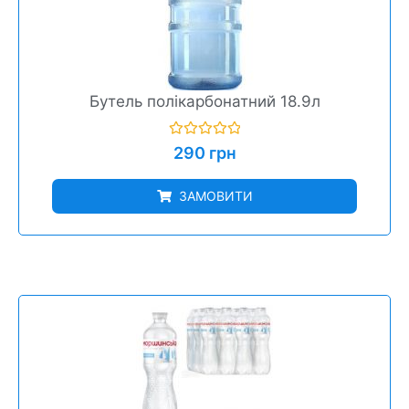
Бутель полікарбонатний 18.9л
Оцінено
290
грн
в
0
з
ЗАМОВИТИ
5