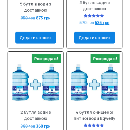
3 бутля води з
5 бутлів води з
доставкою
доставкою
950
грн
875
грн
Оцінено в
570
грн
535
грн
5.00
з 5
Додати в кошик
Додати в кошик
Розпродаж!
Розпродаж!
2 бутля води з
4 бутля очищеної
доставкою
питної води Eqwelly
380
грн
360
грн