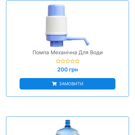
Помпа Механічна Для Води
Оцінено
200
грн
в
0
з
ЗАМОВИТИ
5