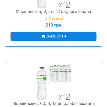
Моршинська, 0,5 л, 12 шт.,негазована
Оцінено
213
грн
в
0
з
ЗАМОВИТИ
5
Моршинська, 0,5 л, 12 шт.,слабогазована