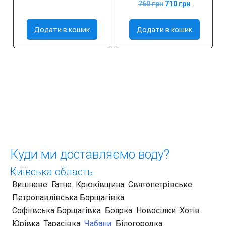
Оцінено в
760
грн
710
грн
5.00
з 5
Додати в кошик
Додати в кошик
Куди ми доставляємо воду?
Київська область
Вишневе
Гатне
Крюківщина
Святопетрівське
Петропавлівська Борщагівка
Софіївська Борщагівка
Боярка
Новосілки
Хотів
Юрівка
Тарасівка
Чабани
Білогородка