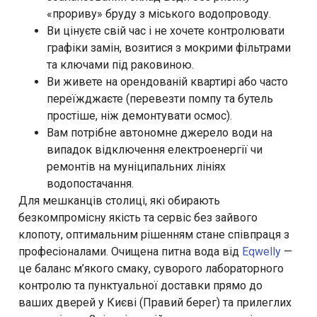
«прориву» бруду з міського водопроводу.
Ви цінуєте свій час і не хочете контролювати
графіки замін, возитися з мокрими фільтрами
та ключами під раковиною.
Ви живете на орендованій квартирі або часто
переїжджаєте (перевезти помпу та бутель
простіше, ніж демонтувати осмос).
Вам потрібне автономне джерело води на
випадок відключення електроенергії чи
ремонтів на муніципальних лініях
водопостачання.
Для мешканців столиці, які обирають
безкомпромісну якість та сервіс без зайвого
клопоту, оптимальним рішенням стане співпраця з
професіоналами. Очищена питна вода від
Eqwelly
—
це баланс м’якого смаку, суворого лабораторного
контролю та пунктуальної доставки прямо до
ваших дверей у Києві (Правий берег) та прилеглих