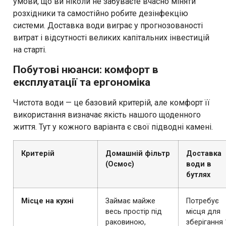
умови, що ви ніколи не забуваєте вчасно міняти
розхідники та самостійно робите дезінфекцію
системи. Доставка води виграє у прогнозованості
витрат і відсутності великих капітальних інвестицій
на старті.
Побутові нюанси: комфорт в
експлуатації та ергономіка
Чистота води — це базовий критерій, але комфорт її
використання визначає якість нашого щоденного
життя. Тут у кожного варіанта є свої підводні камені.
Критерій
Домашній фільтр
Доставка
(Осмос)
води в
бутлях
Місце на кухні
Займає майже
Потребує
весь простір під
місця для
раковиною,
зберігання 