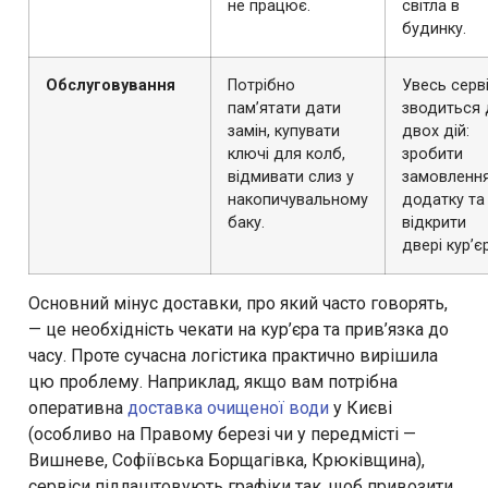
не працює.
світла в
будинку.
Обслуговування
Потрібно
Увесь серв
пам’ятати дати
зводиться
замін, купувати
двох дій:
ключі для колб,
зробити
відмивати слиз у
замовлення
накопичувальному
додатку та
баку.
відкрити
двері кур’єр
Основний мінус доставки, про який часто говорять,
— це необхідність чекати на кур’єра та прив’язка до
часу. Проте сучасна логістика практично вирішила
цю проблему. Наприклад, якщо вам потрібна
оперативна
доставка очищеної води
у Києві
(особливо на Правому березі чи у передмісті —
Вишневе, Софіївська Борщагівка, Крюківщина),
сервіси підлаштовують графіки так, щоб привозити