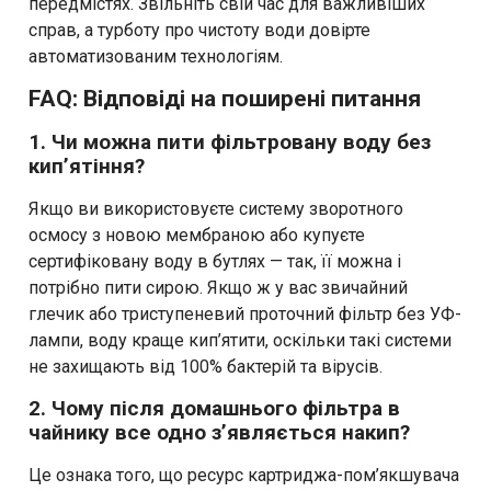
передмістях. Звільніть свій час для важливіших
справ, а турботу про чистоту води довірте
автоматизованим технологіям.
FAQ: Відповіді на поширені питання
1. Чи можна пити фільтровану воду без
кип’ятіння?
Якщо ви використовуєте систему зворотного
осмосу з новою мембраною або купуєте
сертифіковану воду в бутлях — так, її можна і
потрібно пити сирою. Якщо ж у вас звичайний
глечик або триступеневий проточний фільтр без УФ-
лампи, воду краще кип’ятити, оскільки такі системи
не захищають від 100% бактерій та вірусів.
2. Чому після домашнього фільтра в
чайнику все одно з’являється накип?
Це ознака того, що ресурс картриджа-пом’якшувача