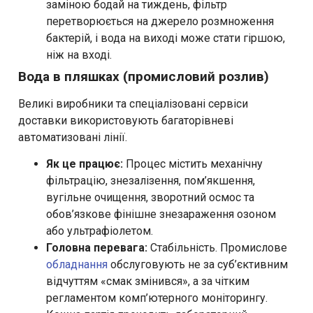
заміною бодай на тиждень, фільтр
перетворюється на джерело розмноження
бактерій, і вода на виході може стати гіршою,
ніж на вході.
Вода в пляшках (промисловий розлив)
Великі виробники та спеціалізовані сервіси
доставки використовують багаторівневі
автоматизовані лінії.
Як це працює:
Процес містить механічну
фільтрацію, знезалізення, пом’якшення,
вугільне очищення, зворотний осмос та
обов’язкове фінішне знезараження озоном
або ультрафіолетом.
Головна перевага:
Стабільність. Промислове
обладнання
обслуговують не за суб’єктивним
відчуттям «смак змінився», а за чітким
регламентом комп’ютерного моніторингу.