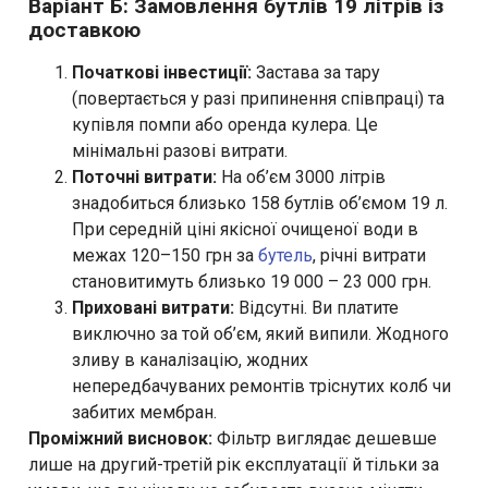
Варіант Б: Замовлення бутлів 19 літрів із
доставкою
Початкові інвестиції:
Застава за тару
(повертається у разі припинення співпраці) та
купівля помпи або оренда кулера. Це
мінімальні разові витрати.
Поточні витрати:
На об’єм 3000 літрів
знадобиться близько 158 бутлів об’ємом 19 л.
При середній ціні якісної очищеної води в
межах 120–150 грн за
бутель
, річні витрати
становитимуть близько 19 000 – 23 000 грн.
Приховані витрати:
Відсутні. Ви платите
виключно за той об’єм, який випили. Жодного
зливу в каналізацію, жодних
непередбачуваних ремонтів тріснутих колб чи
забитих мембран.
Проміжний висновок:
Фільтр виглядає дешевше
лише на другий-третій рік експлуатації й тільки за