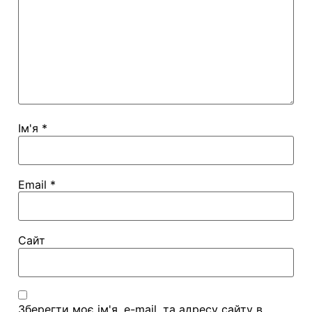
Ім'я
*
Email
*
Сайт
Зберегти моє ім'я, e-mail, та адресу сайту в