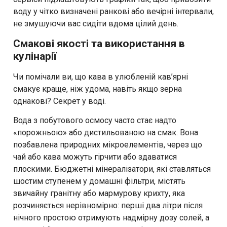
воду у чітко визначені ранкові або вечірні інтервали,
не змушуючи вас сидіти вдома цілий день.
Смакові якості та використання в
кулінарії
Чи помічали ви, що кава в улюбленій кав’ярні
смакує краще, ніж удома, навіть якщо зерна
однакові? Секрет у воді.
Вода з побутового осмосу часто стає надто
«порожньою» або дистильованою на смак. Вона
позбавлена природних мікроелементів, через що
чай або кава можуть гірчити або здаватися
плоскими. Бюджетні мінералізатори, які ставляться
шостим ступенем у домашні фільтри, містять
звичайну гранітну або мармурову крихту, яка
розчиняється нерівномірно: перші два літри після
нічного простою отримують надмірну дозу солей, а