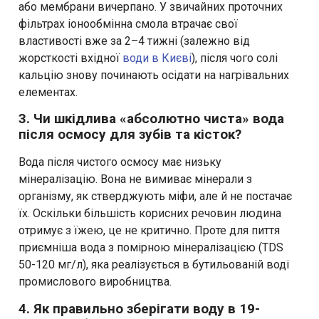
або мембрани вичерпано. У звичайних проточних
фільтрах іонообмінна смола втрачає свої
властивості вже за 2–4 тижні (залежно від
жорсткості вхідної
води в Києві
), після чого солі
кальцію знову починають осідати на нагрівальних
елементах.
3. Чи шкідлива «абсолютно чиста» вода
після осмосу для зубів та кісток?
Вода після чистого осмосу має низьку
мінералізацію. Вона не вимиває мінерали з
організму, як стверджують міфи, але й не постачає
їх. Оскільки більшість корисних речовин людина
отримує з їжею, це не критично. Проте для пиття
приємніша вода з помірною мінералізацією (TDS
50-120 мг/л), яка реалізується в бутильованій воді
промислового виробництва.
4. Як правильно зберігати воду в 19-