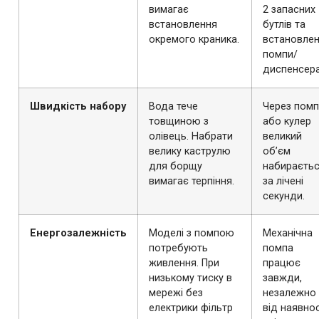
вимагає
2 запасних
встановлення
бутлів та
окремого краника.
встановле
помпи/
диспенсера
Швидкість набору
Вода тече
Через помп
товщиною з
або кулер
олівець. Набрати
великий
велику каструлю
об’єм
для борщу
набираєть
вимагає терпіння.
за лічені
секунди.
Енергозалежність
Моделі з помпою
Механічна
потребують
помпа
живлення. При
працює
низькому тиску в
завжди,
мережі без
незалежно
електрики фільтр
від наявнос