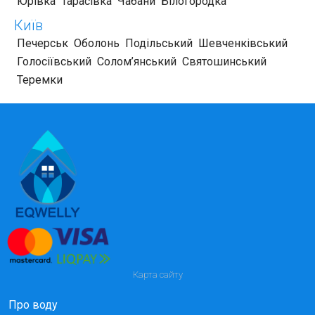
Юрівка
Тарасівка
Чабани
Білогородка
Київ
Печерськ
Оболонь
Подільський
Шевченківський
Голосіївський
Солом’янський
Святошинський
Теремки
Карта сайту
Про воду