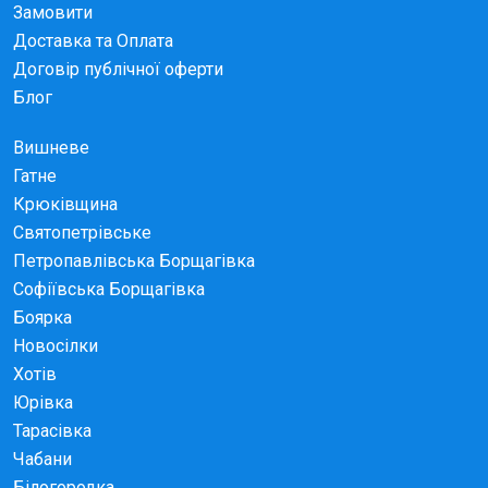
Замовити
Доставка та Оплата
Договір публічної оферти
Блог
Вишневе
Гатне
Крюківщина
Святопетрівське
Петропавлівська Борщагівка
Софіївська Борщагівка
Боярка
Новосілки
Хотів
Юрівка
Тарасівка
Чабани
Білогородка