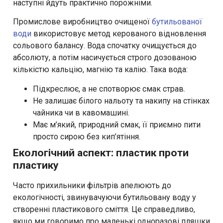
наступні йдуть практично порожніми.
Промислове виробництво очищеної
бутильованої
води
використовує метод керованого відновлення
сольового балансу. Вода спочатку очищується до
абсолюту, а потім насичується строго дозованою
кількістю кальцію, магнію та калію. Така вода:
Підкреслює, а не спотворює смак страв.
Не залишає білого нальоту та накипу на стінках
чайника чи в кавомашині.
Має м’який, природний смак, її приємно пити
просто сирою без кип’ятіння.
Екологічний аспект: пластик проти
пластику
Часто прихильники фільтрів апелюють до
екологічності, звинувачуючи бутильовану воду у
створенні пластикового сміття. Це справедливо,
якщо ми говоримо про маленькі одноразові пляшки