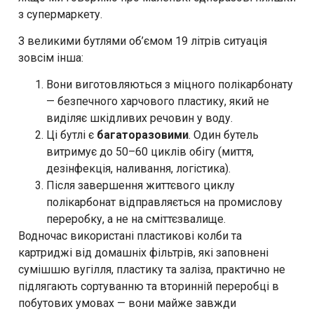
з супермаркету.
З великими бутлями об’ємом 19 літрів ситуація
зовсім інша:
Вони виготовляються з міцного полікарбонату
— безпечного харчового пластику, який не
виділяє шкідливих речовин у воду.
Ці бутлі є
багаторазовими
. Один бутель
витримує до 50–60 циклів обігу (миття,
дезінфекція, наливання, логістика).
Після завершення життєвого циклу
полікарбонат відправляється на промислову
переробку, а не на сміттєзвалище.
Водночас використані пластикові колби та
картриджі від домашніх фільтрів, які заповнені
сумішшю вугілля, пластику та заліза, практично не
підлягають сортуванню та вторинній переробці в
побутових умовах — вони майже завжди