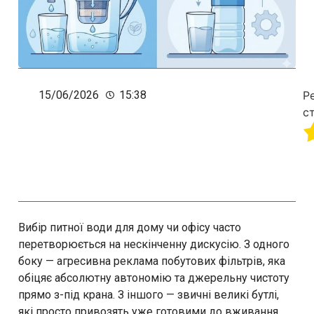
15/06/2026
15:38
Р
ст
Вибір питної води для дому чи офісу часто
перетворюється на нескінченну дискусію. З одного
боку — агресивна реклама побутових фільтрів, яка
обіцяє абсолютну автономію та джерельну чистоту
прямо з-під крана. З іншого — звичні великі бутлі,
які просто привозять уже готовими до вживання.