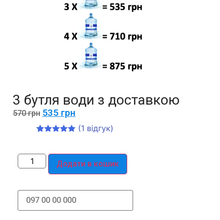
3 бутля води з доставкою
535
грн
570
грн
(
1
відгук)
Рейтинг
1
5.00
з 5 на
основі
опитування
Додати в кошик
покупця