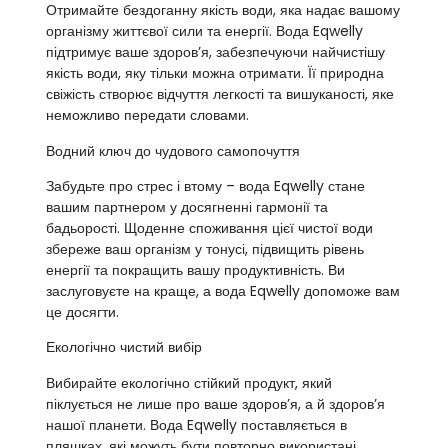
Отримайте бездоганну якість води, яка надає вашому
організму життєвої сили та енергії. Вода Eqwelly
підтримує ваше здоров’я, забезпечуючи найчистішу
якість води, яку тільки можна отримати. Її природна
свіжість створює відчуття легкості та вишуканості, яке
неможливо передати словами.
Водний ключ до чудового самопочуття
Забудьте про стрес і втому – вода Eqwelly стане
вашим партнером у досягненні гармонії та
бадьорості. Щоденне споживання цієї чистої води
збереже ваш організм у тонусі, підвищить рівень
енергії та покращить вашу продуктивність. Ви
заслуговуєте на краще, а вода Eqwelly допоможе вам
це досягти.
Екологічно чистий вибір
Вибирайте екологічно стійкий продукт, який
піклується не лише про ваше здоров’я, а й здоров’я
нашої планети. Вода Eqwelly поставляється в
пляшках, які можуть бути повторно використані,