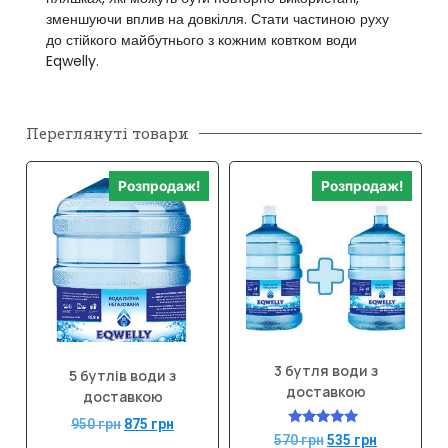
зменшуючи вплив на довкілля. Стати частиною руху
до стійкого майбутнього з кожним ковтком води
Eqwelly.
Переглянуті товари
Розпродаж!
Розпродаж!
3 бутля води з
5 бутлів води з
доставкою
доставкою
950
грн
875
грн
Оцінено в
570
грн
535
грн