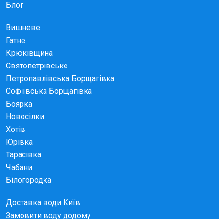
Блог
Вишневе
Гатне
Крюківщина
Святопетрівське
Петропавлівська Борщагівка
Софіївська Борщагівка
Боярка
Новосілки
Хотів
Юрівка
Тарасівка
Чабани
Білогородка
Доставка води Київ
Замовити воду додому