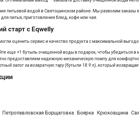
ие питьевой водой в Святошинском районе. Мы развозим заказы е
 для питья, приготовления блюд, кофе или чая.
й старт с Eqwelly
огли оценить сервис и качество продукта с максимальной выгодо
те еще +1 бутыль очищенной воды в подарок, чтобы убедиться в 
тно предоставляем надежную механическую помпу для комфортно
тный залог за возвратную тару (бутыли 18.9 л), который возвращае
кции
итьевой воды
, которая проходит многоуровневую фильтрацию. 
елых металлов. Такая вода не оставляет накипи на стенках чайни
Петропавловская Борщаговка
Боярка
Крюковщина
Св
Объем и комплектация
Условия для
Бутыль 18.9 л
Ежедневная 