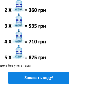
 цена без учета тары
Заказать воду!
Заказать воду!