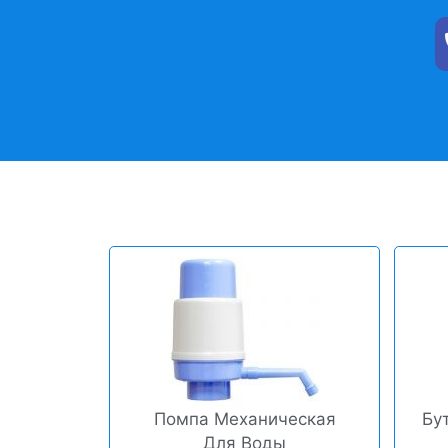
Помпа Механическая
Бу
Для Воды