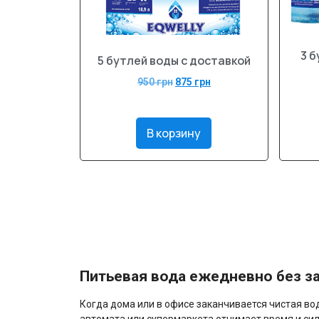
3 б
5 бутлей воды с доставкой
950
грн
875
грн
В корзину
Питьевая вода ежедневно без з
Когда дома или в офисе заканчивается чистая в
автомата или супермаркета отнимает время и си