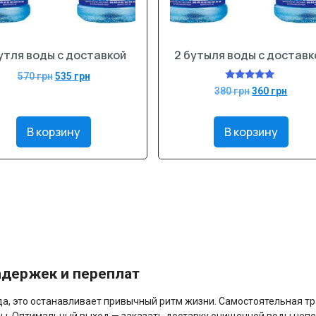
утля воды с доставкой
2 бутыля воды с доставк
570
грн
535
грн
Оценка
380
грн
360
грн
5.00
из 5
В корзину
В корзину
адержек и переплат
ода, это останавливает привычный ритм жизни. Самостоятельная 
лы. Оптимальный выход — заказать доставку очищенной воды непо