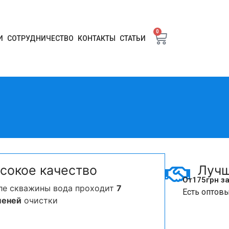
0
И
СОТРУДНИЧЕСТВО
КОНТАКТЫ
СТАТЬИ
сокое качество
Лучш
От
175
грн з
ле скважины вода проходит
7
Есть оптов
пеней
очистки