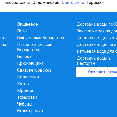
Голосеевский
Соломенский
Святошино
Теремки
От 2-х бутылей
+1 бутыль б
От 4-х бутылей
Механическа
Вишневое
Доставка воды по 
Гатне
Заказать воду на д
Поликарбонатный бутыль
Залоговая с
лата
Софиевская Борщаговка
Доставка воды в кв
чной
Петропавловская
Доставка воды на д
ий район и окрестности
Борщаговка
Питьевая вода для 
Боярка
у правого берега столицы. Мы разрабатываем логистические маршр
Доставка воды в
Крюковщина
Ресторан
Святопетровское
Оставить отзы
Новоселки
Хотов
Юровка
Тарасовка
рядом с метро Академгородок, Житомирская, Святошино или Нивки,
Чабаны
льская, Большая Окружная дорога, бульвар Кольцова или улица А
Белогородка