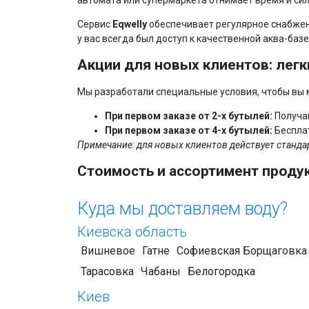
Сервис
Eqwelly
обеспечивает регулярное снабжен
у вас всегда был доступ к качественной аква-базе
Акции для новых клиентов: легки
Мы разработали специальные условия, чтобы вы м
При первом заказе от 2-х бутылей:
Получай
При первом заказе от 4-х бутылей:
Беспла
Примечание: для новых клиентов действует стандар
Стоимость и ассортимент проду
Мы специализируемся на поставках
очищенной п
Куда мы доставляем воду?
жесткости, хлора, органических соединений и тяж
ежедневного употребления всей семьей.
Киевска область
Вишневое
Гатне
Софиевская Борщаговка
Продукт / Услуга
Тарасовка
Чабаны
Белогородка
Киев
Очищенная вода Eqwelly