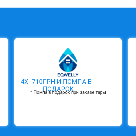
4Х -
710
ГРН И ПОМПА В
ПОДАРОК
* Помпа в подарок при заказе тары