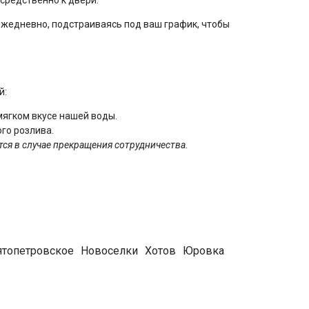
жедневно, подстраиваясь под ваш график, чтобы
й:
мягком вкусе нашей воды.
го розлива.
тся в случае прекращения сотрудничества.
Она полностью лишена избыточных солей
ка, кофемашины или кулера и безопасна для
ятопетровское
Новоселки
Хотов
Юровка
 клиентов
доставка до двери