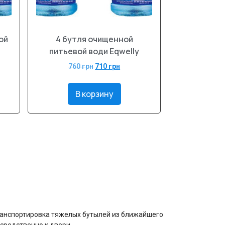
ой
4 бутля очищенной
питьевой води Eqwelly
760
грн
710
грн
В корзину
транспортировка тяжелых бутылей из ближайшего
средственно к двери.