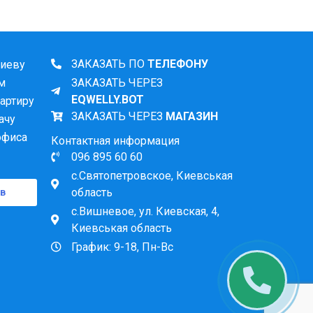
есплатно
я помпа в подарок
ЗАКАЗАТЬ ПО
ТЕЛЕФОНУ
Киеву
ом
ЗАКАЗАТЬ ЧЕРЕЗ
тоимость (единоразово)
EQWELLY.BOT
артиру
ЗАКАЗАТЬ ЧЕРЕЗ
МАГАЗИН
ачу
офиса
Контактная информация
уты так, чтобы минимизировать время
096 895 60 60
с.Святопетровское, Киевськая
в
область
с.Вишневое, ул. Киевская, 4,
Киевськая область
График: 9-18, Пн-Вс
 а также на крупных транспортных артериях:
кадемика Ефремова.